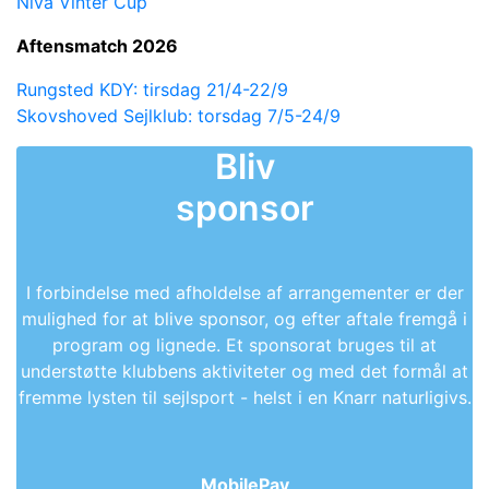
Nivå Vinter Cup
Aftensmatch 2026
Rungsted KDY: tirsdag 21/4-22/9
Skovshoved Sejlklub: torsdag 7/5-24/9
Bliv
sponsor
I forbindelse med afholdelse af arrangementer er der
mulighed for at blive sponsor, og efter aftale fremgå i
program og lignede. Et sponsorat bruges til at
understøtte klubbens aktiviteter og med det formål at
fremme lysten til sejlsport - helst i en Knarr naturligivs.
MobilePay